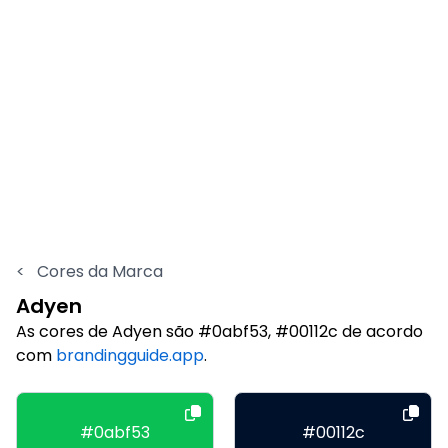
<
Cores da Marca
Adyen
As cores de Adyen são #0abf53, #00112c de acordo
com
brandingguide.app
.
#0abf53
#00112c