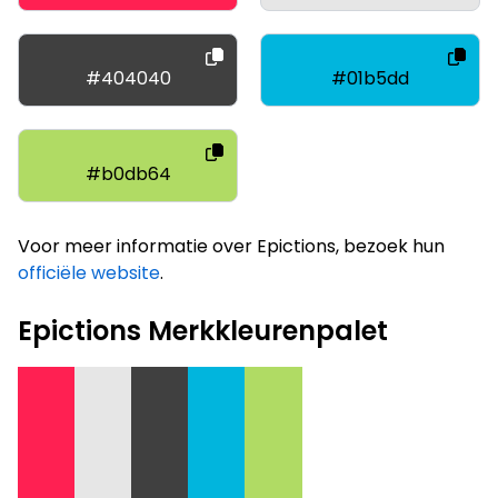
#404040
#01b5dd
#b0db64
Voor meer informatie over Epictions, bezoek hun
officiële website
.
Epictions Merkkleurenpalet