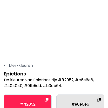
<
Merkkleuren
Epictions
De kleuren van Epictions zijn #ff2052, #e6e6e6,
#404040, #01b5dd, #b0db64.
#ff2052
#e6e6e6