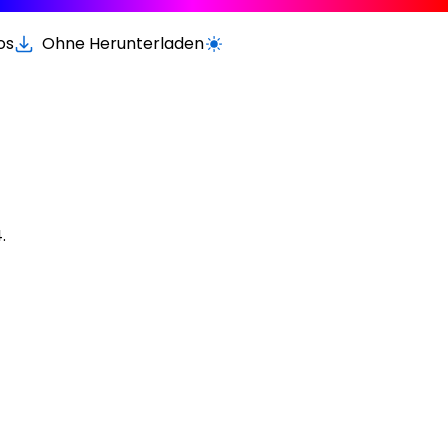
os
Ohne Herunterladen
Wechseln zur hellen / dunklen Vers
.