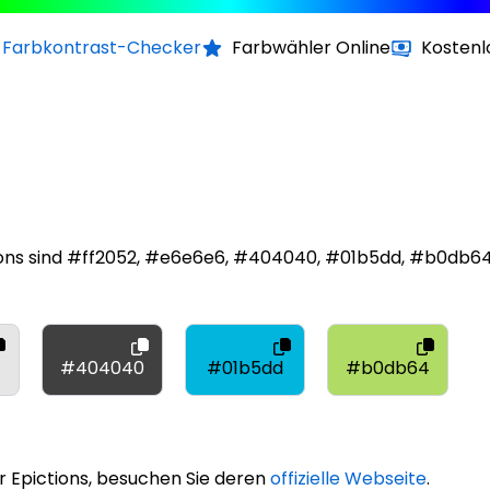
Farbkontrast-Checker
Farbwähler Online
Kostenl
ions sind #ff2052, #e6e6e6, #404040, #01b5dd, #b0db64
#404040
#01b5dd
#b0db64
 Epictions, besuchen Sie deren
offizielle Webseite
.