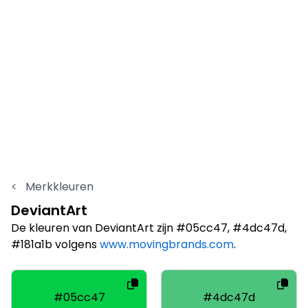
<
Merkkleuren
DeviantArt
De kleuren van DeviantArt zijn #05cc47, #4dc47d,
#181a1b volgens
www.movingbrands.com
.
#05cc47
#4dc47d