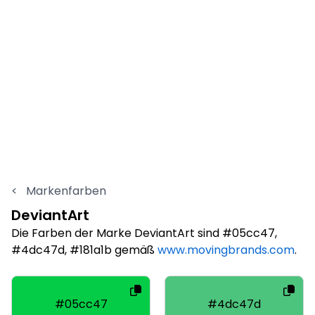
<
Markenfarben
DeviantArt
Die Farben der Marke DeviantArt sind #05cc47,
#4dc47d, #181a1b gemäß
www.movingbrands.com
.
#05cc47
#4dc47d