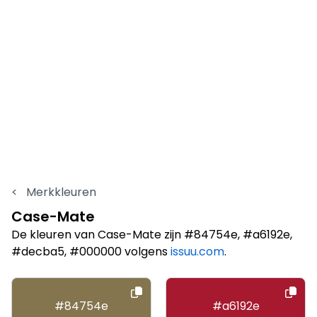
<
Merkkleuren
Case-Mate
De kleuren van Case-Mate zijn #84754e, #a6192e,
#decba5, #000000 volgens
issuu.com
.
#84754e
#a6192e