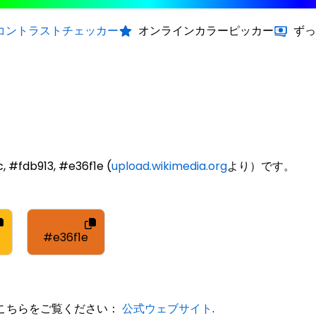
コントラストチェッカー
オンラインカラーピッカー
ずっ
fdb913, #e36f1e (
upload.wikimedia.org
より）です。
#e36f1e
は、こちらをご覧ください：
公式ウェブサイト
.