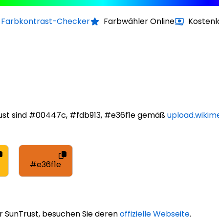
Farbkontrast-Checker
Farbwähler Online
Kostenl
ust sind #00447c, #fdb913, #e36f1e gemäß
upload.wikim
#e36f1e
r SunTrust, besuchen Sie deren
offizielle Webseite
.