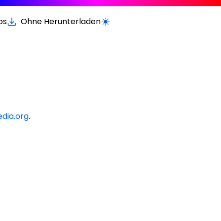
os
Ohne Herunterladen
Wechseln zur hellen / dunklen Vers
edia.org
.