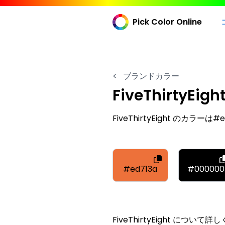
Pick Color Online
<
ブランドカラー
FiveThirtyEigh
FiveThirtyEight のカラーは#
#ed713a
#000000
FiveThirtyEight につ