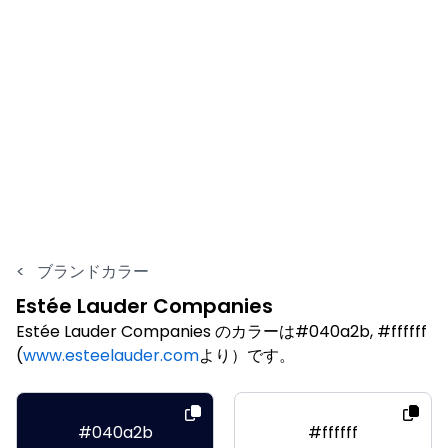
<
ブランドカラー
Estée Lauder Companies
Estée Lauder Companies のカラーは#040a2b, #ffffff
(
www.esteelauder.com
より）です。
#040a2b
#ffffff