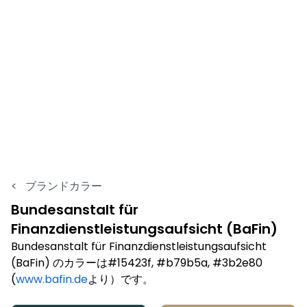
<
ブランドカラー
Bundesanstalt für
Finanzdienstleistungsaufsicht (BaFin)
Bundesanstalt für Finanzdienstleistungsaufsicht
(BaFin) のカラーは#15423f, #b79b5a, #3b2e80
(
www.bafin.de
より）です。