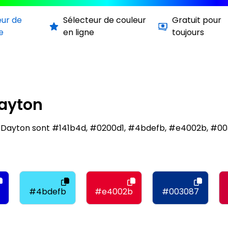
eur de
Sélecteur de couleur
Gratuit pour
e
en ligne
toujours
Dayton
 of Dayton sont #141b4d, #0200d1, #4bdefb, #e4002b, #0
#4bdefb
#e4002b
#003087