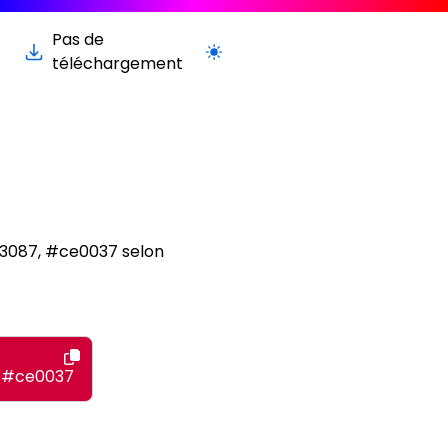
Pas de
Passer à la version claire / sombre
téléchargement
03087, #ce0037 selon
#ce0037