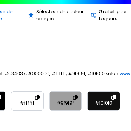
eur de
Sélecteur de couleur
Gratuit pour
e
en ligne
toujours
t #d34037, #000000, #ffffff, #9f9f9f, #101010 selon
www.
#ffffff
#9f9f9f
#101010