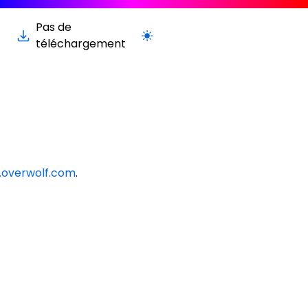
Pas de
Passer à la version claire / sombre
téléchargement
overwolf.com
.