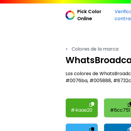
Pick Color
Verific
Online
contra
<
Colores de la marca
WhatsBroadca
Los colores de WhatsBroadc
#0076ba, #005888, #8732c
#4aae20
#6cc751