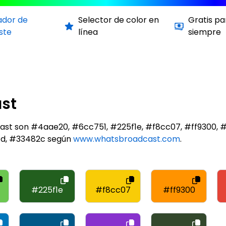
ador de
Selector de color en
Gratis pa
ste
línea
siempre
st
ast son #4aae20, #6cc751, #225f1e, #f8cc07, #ff9300, 
d, #33482c según
www.whatsbroadcast.com
.
#225f1e
#f8cc07
#ff9300