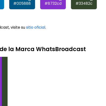
#005888
#8732cd
#33482c
ast, visite su
sitio oficial
.
s de la Marca WhatsBroadcast