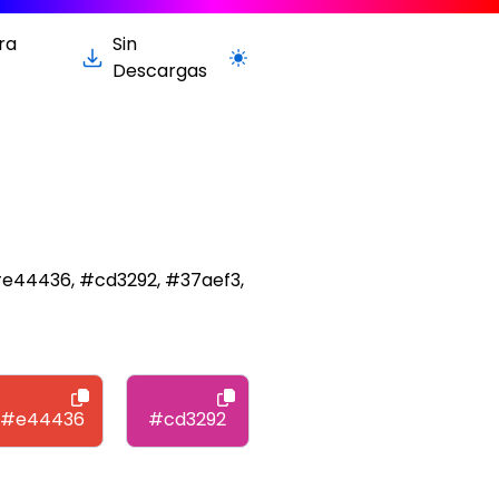
ra
Sin
Cambiar a la versión clara / oscur
Descargas
#e44436, #cd3292, #37aef3,
#e44436
#cd3292