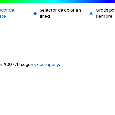
ador de
Selector de color en
Gratis pa
ste
línea
siempre
on #0077ff según
vk.company
.