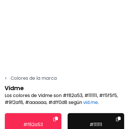
<
Colores de la marca
Vidme
Los colores de Vidme son #f82a53, #111111, #f5f5f5,
#9f2af8, #aaaaaa, #dff0d8 según
vid.me
.
#f82a53
#111111