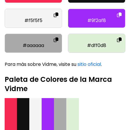
#f5f5f5
#9f2af8
#aaaaaa
#dff0d8
Para más sobre Vidme, visite su
sitio oficial
.
Paleta de Colores de la Marca
Vidme