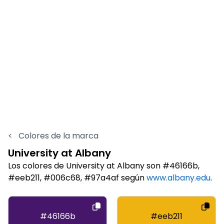
<
Colores de la marca
University at Albany
Los colores de University at Albany son #46166b,
#eeb211, #006c68, #97a4af según
www.albany.edu
.
#46166b
#eeb211