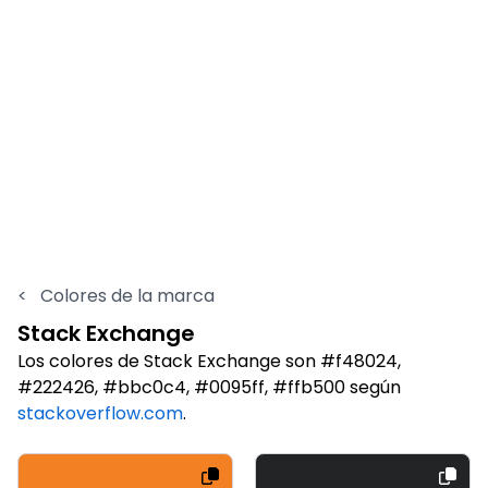
<
Colores de la marca
Stack Exchange
Los colores de Stack Exchange son #f48024,
#222426, #bbc0c4, #0095ff, #ffb500 según
stackoverflow.com
.