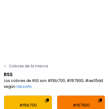
<
Colores de la marca
RSS
Los colores de RSS son #f8b700, #f87900, #ae35dd
según
rss.com
.
#f8b700
#f87900