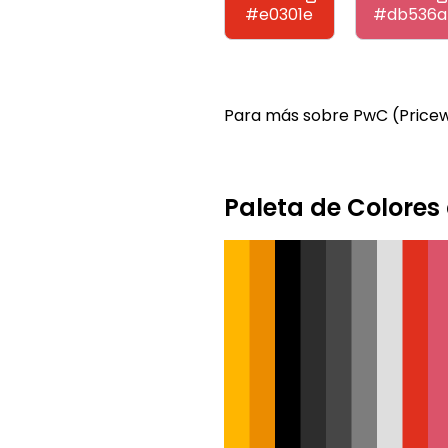
#e0301e
#db536a
Para más sobre PwC (Pricew
Paleta de Colore