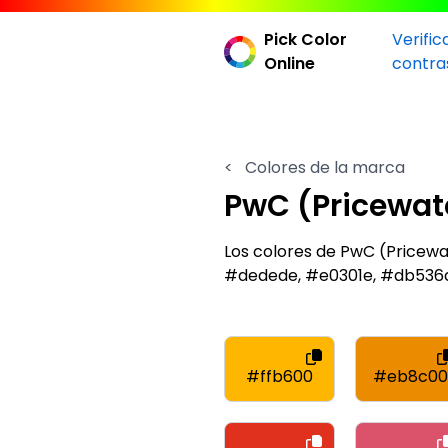
Pick Color
Verific
Online
contra
<
Colores de la marca
PwC (Pricewa
Los colores de PwC (Price
#dedede, #e0301e, #db536
#ffb600
#eb8c00