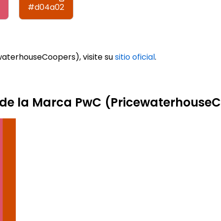
#d04a02
aterhouseCoopers), visite su
sitio oficial
.
s de la Marca PwC (Pricewaterhouse