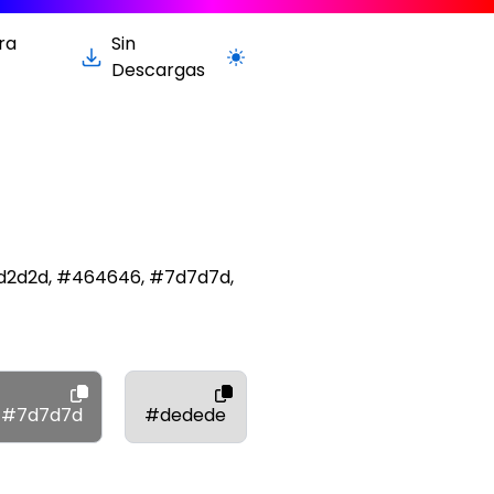
ra
Sin
Cambiar a la versión clara / oscur
Descargas
2d2d2d, #464646, #7d7d7d,
#7d7d7d
#dedede