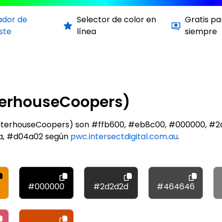
ador de
Selector de color en
Gratis pa
ste
línea
siempre
terhouseCoopers)
waterhouseCoopers) son #ffb600, #eb8c00, #000000, #
a, #d04a02 según
pwc.intersectdigital.com.au
.
#000000
#2d2d2d
#464646