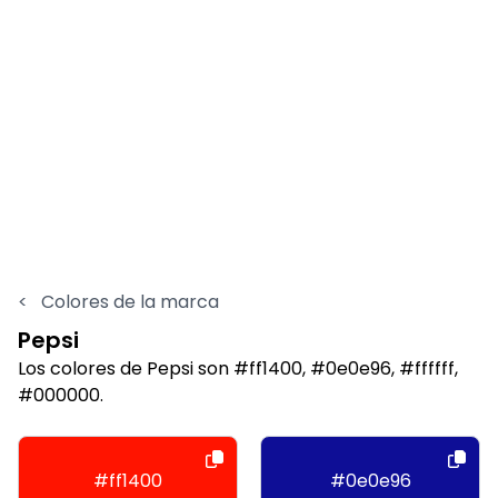
<
Colores de la marca
Pepsi
Los colores de Pepsi son #ff1400, #0e0e96, #ffffff,
#000000.
#ff1400
#0e0e96