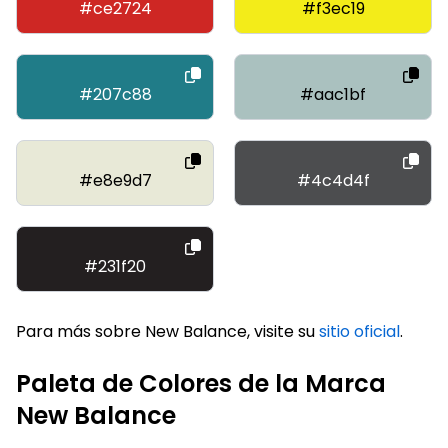
#ce2724
#f3ec19
#207c88
#aac1bf
#e8e9d7
#4c4d4f
#231f20
Para más sobre New Balance, visite su
sitio oficial
.
Paleta de Colores de la Marca
New Balance