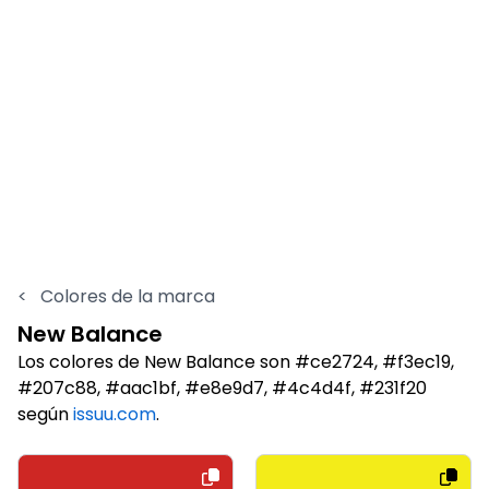
<
Colores de la marca
New Balance
Los colores de New Balance son #ce2724, #f3ec19,
#207c88, #aac1bf, #e8e9d7, #4c4d4f, #231f20
según
issuu.com
.