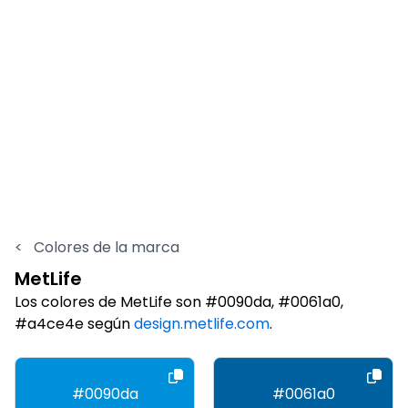
<
Colores de la marca
MetLife
Los colores de MetLife son #0090da, #0061a0,
#a4ce4e según
design.metlife.com
.
#0090da
#0061a0