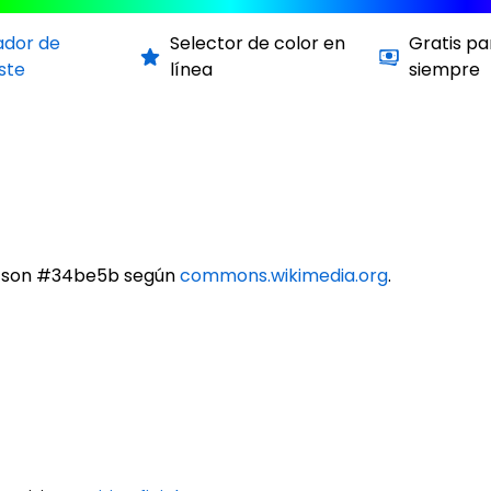
ador de
Selector de color en
Gratis pa
ste
línea
siempre
ux son #34be5b según
commons.wikimedia.org
.