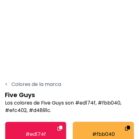
<
Colores de la marca
Five Guys
Los colores de Five Guys son #ed174f, #fbb040,
#efc402, #d4891c.
#ed174f
#fbb040