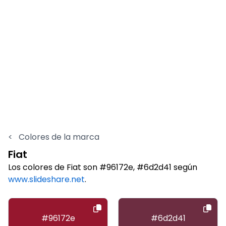
<
Colores de la marca
Fiat
Los colores de Fiat son #96172e, #6d2d41 según
www.slideshare.net
.
#96172e
#6d2d41