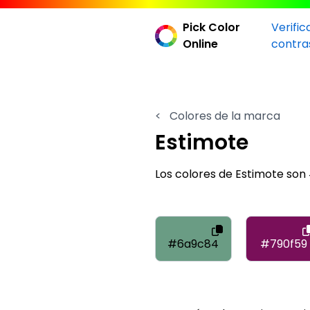
Pick Color
Verific
Online
contra
<
Colores de la marca
Estimote
Los colores de Estimote s
#6a9c84
#790f59