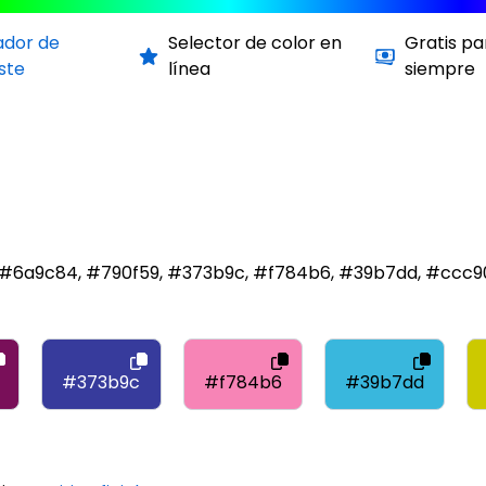
ador de
Selector de color en
Gratis pa
ste
línea
siempre
on #6a9c84, #790f59, #373b9c, #f784b6, #39b7dd, #ccc
#373b9c
#f784b6
#39b7dd