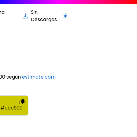
ra
Sin
Cambiar a la versión clara / oscur
Descargas
900 según
estimote.com
.
#ccc900