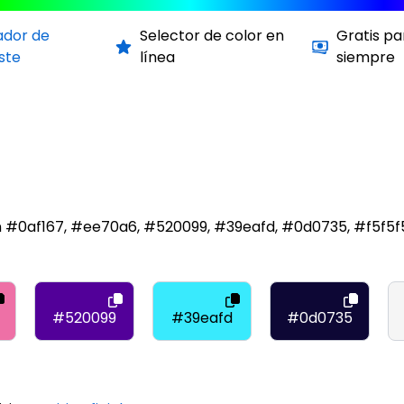
ador de
Selector de color en
Gratis pa
ste
línea
siempre
on #0af167, #ee70a6, #520099, #39eafd, #0d0735, #f5f5
#520099
#39eafd
#0d0735