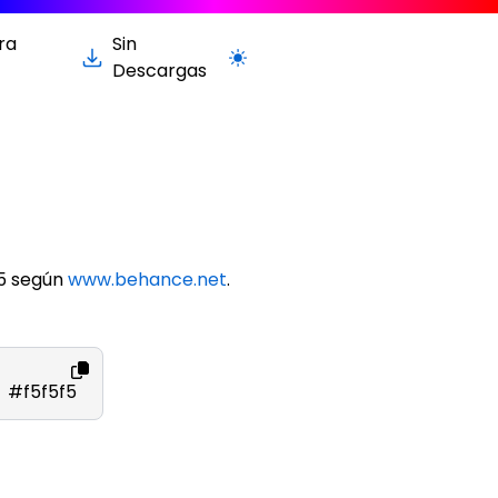
ra
Sin
Cambiar a la versión clara / oscur
Descargas
f5 según
www.behance.net
.
#f5f5f5