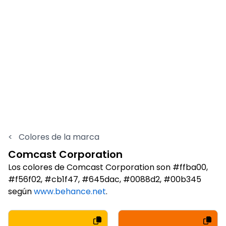
<
Colores de la marca
Comcast Corporation
Los colores de Comcast Corporation son #ffba00,
#f56f02, #cb1f47, #645dac, #0088d2, #00b345
según
www.behance.net
.