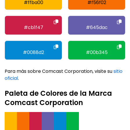
#ffba00
#f56f02
#cb1f47
#645dac
#0088d2
#00b345
Para más sobre Comcast Corporation, visite su
sitio
oficial
.
Paleta de Colores de la Marca
Comcast Corporation