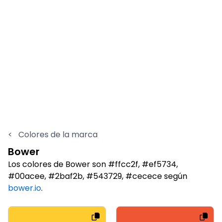
<
Colores de la marca
Bower
Los colores de Bower son #ffcc2f, #ef5734,
#00acee, #2baf2b, #543729, #cecece según
bower.io
.