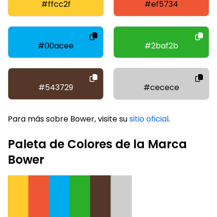
#ffcc2f
#ef5734
#00acee
#2baf2b
#543729
#cecece
Para más sobre Bower, visite su
sitio oficial
.
Paleta de Colores de la Marca
Bower