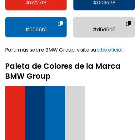
#e22718
#003d78
#0066b1
#d6d6d6
Para más sobre BMW Group, visite su
sitio oficial
.
Paleta de Colores de la Marca
BMW Group