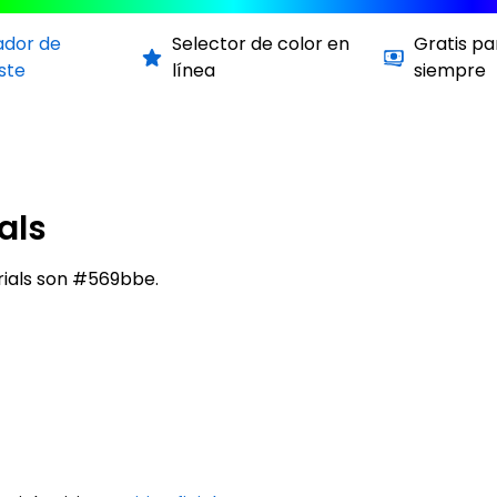
ador de
Selector de color en
Gratis pa
ste
línea
siempre
als
rials son #569bbe.