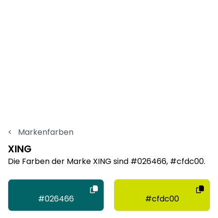
<
Markenfarben
XING
Die Farben der Marke XING sind #026466, #cfdc00.
#026466
#cfdc00