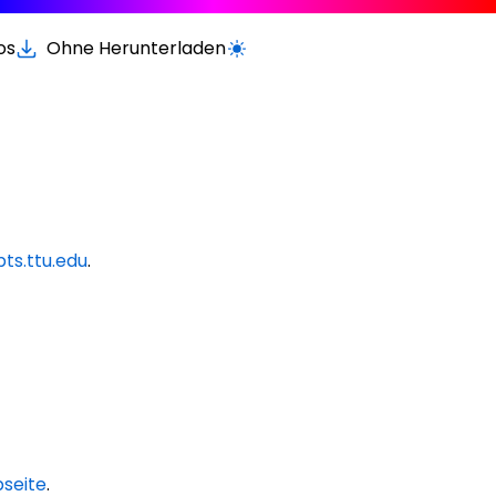
os
Ohne Herunterladen
Wechseln zur hellen / dunklen Vers
ts.ttu.edu
.
bseite
.