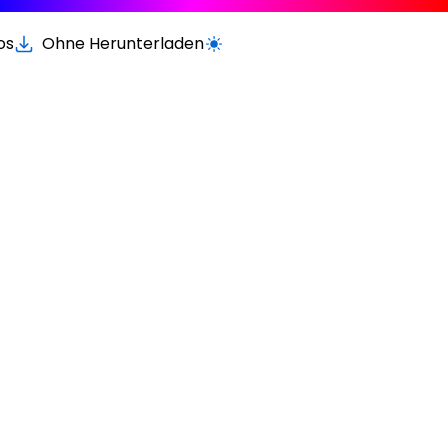
os
Ohne Herunterladen
Wechseln zur hellen / dunklen Vers