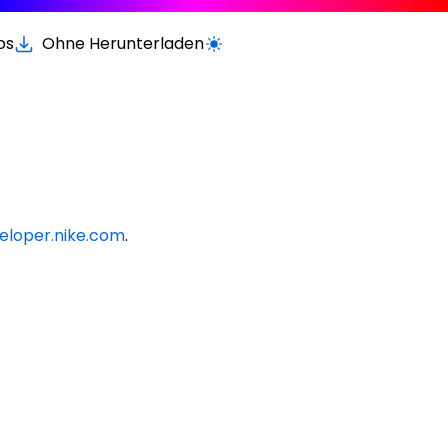
os
Ohne Herunterladen
Wechseln zur hellen / dunklen Vers
eloper.nike.com
.