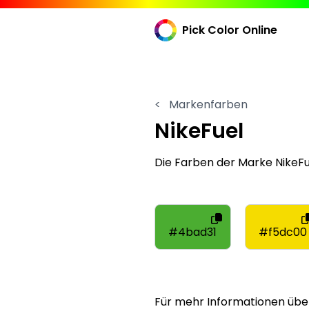
Pick Color Online
<
Markenfarben
NikeFuel
Die Farben der Marke NikeF
#4bad31
#f5dc00
Für mehr Informationen übe