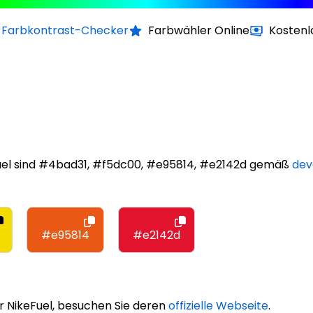
Farbkontrast-Checker
Farbwähler Online
Kostenl
uel sind #4bad31, #f5dc00, #e95814, #e2142d gemäß
dev
#e95814
#e2142d
r NikeFuel, besuchen Sie deren
offizielle Webseite
.