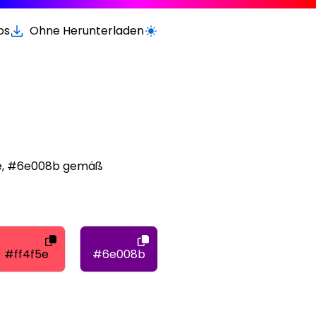
os
Ohne Herunterladen
Wechseln zur hellen / dunklen Vers
4f5e, #6e008b gemäß
#ff4f5e
#6e008b