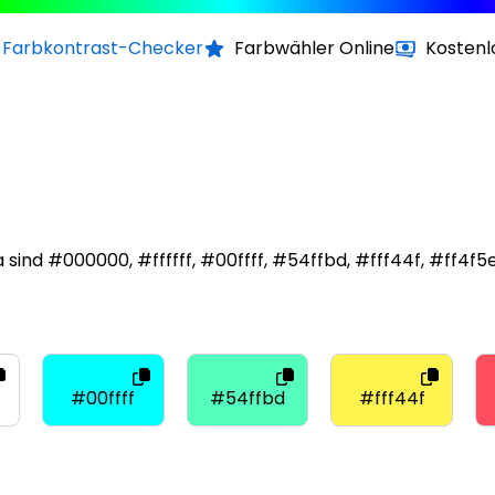
Farbkontrast-Checker
Farbwähler Online
Kostenl
a sind #000000, #ffffff, #00ffff, #54ffbd, #fff44f, #ff
#00ffff
#54ffbd
#fff44f