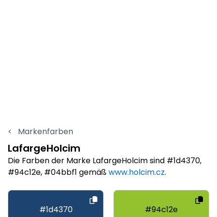
<
Markenfarben
LafargeHolcim
Die Farben der Marke LafargeHolcim sind #1d4370,
#94c12e, #04bbf1 gemäß
www.holcim.cz
.
#1d4370
#94c12e