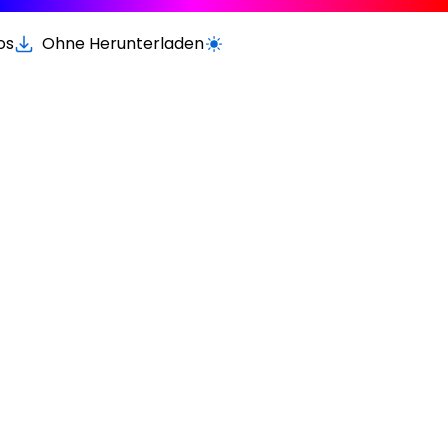
os
Ohne Herunterladen
Wechseln zur hellen / dunklen Vers