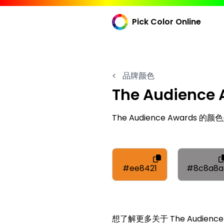
Pick Color Online
<
品牌颜色
The Audience
The Audience Awards 的颜色
#ee8421
#8c8a8a
想了解更多关于 The Audienc