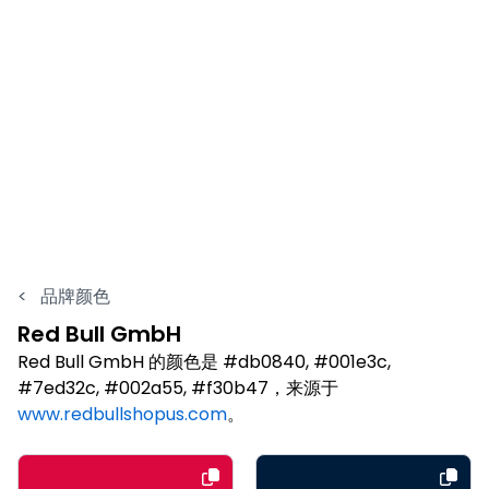
<
品牌颜色
Red Bull GmbH
Red Bull GmbH 的颜色是 #db0840, #001e3c,
#7ed32c, #002a55, #f30b47，来源于
www.redbullshopus.com
。