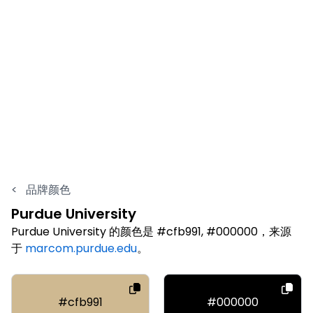
<
品牌颜色
Purdue University
Purdue University 的颜色是 #cfb991, #000000，来源
于
marcom.purdue.edu
。
#cfb991
#000000