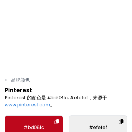
<
品牌颜色
Pinterest
Pinterest 的颜色是 #bd081c, #efefef，来源于
www.pinterest.com
。
#bd081c
#efefef