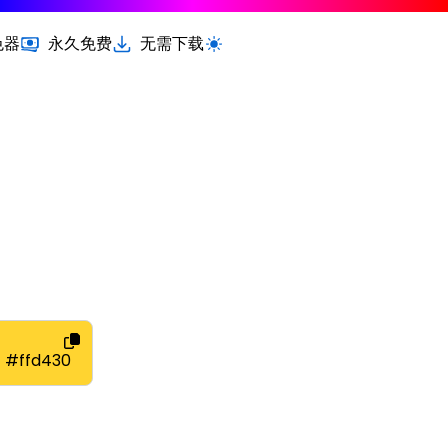
色器
永久免费
无需下载
切换浅色 / 深色模式
#ffd430