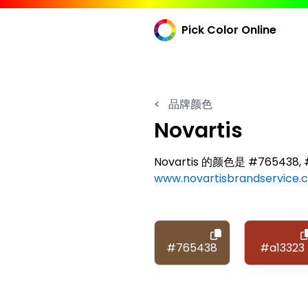
Pick Color Online
<
品牌颜色
Novartis
Novartis 的颜色是 #765438, #
www.novartisbrandservice.
#765438
#a13323