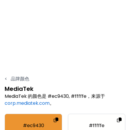
<
品牌颜色
MediaTek
MediaTek 的颜色是 #ec9430, #fffffe，来源于
corp.mediatek.com
。
#ec9430
#fffffe