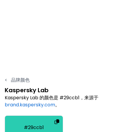
<
品牌颜色
Kaspersky Lab
Kaspersky Lab 的颜色是 #29ccb1，来源于
brand.kaspersky.com
。
#29ccb1