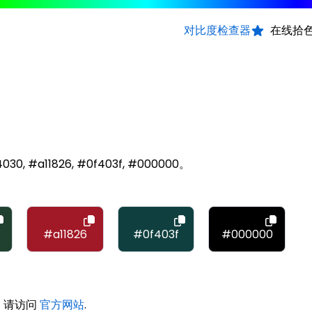
对比度检查器
在线拾
030, #a11826, #0f403f, #000000。
#a11826
#0f403f
#000000
息，请访问
官方网站
.