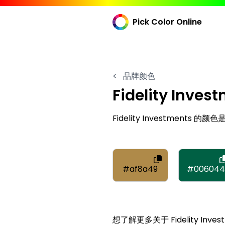
Pick Color Online
<
品牌颜色
Fidelity Inves
Fidelity Investments 的颜色
#af8a49
#00604
想了解更多关于 Fidelity Inv