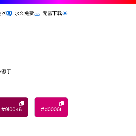
色器
永久免费
无需下载
切换浅色 / 深色模式
，来源于
#910048
#d0006f