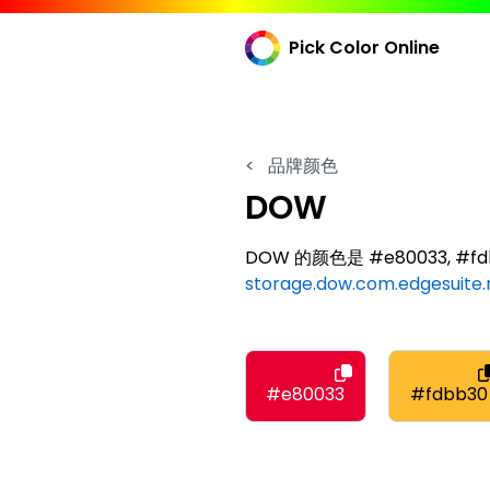
Pick Color Online
<
品牌颜色
DOW
DOW 的颜色是 #e80033, #fdbb
storage.dow.com.edgesuite.
#e80033
#fdbb30