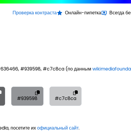
Проверка контраста
Онлайн-пипетка
Всегда б
 #636466, #939598, #c7c8ca (по данным
wikimediafounda
#939598
#c7c8ca
dia, посетите их
официальный сайт
.