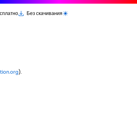
есплатно
Без скачивания
Переключить светлую/тёмную тему
tion.org
).